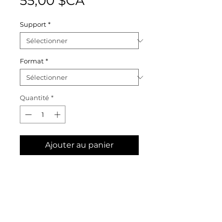
Prix
55,00 $CA
Support
*
Format
*
Quantité
*
Ajouter au panier