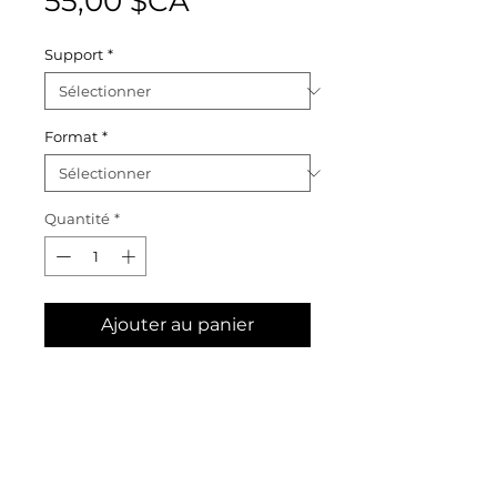
Prix
55,00 $CA
Support
*
Format
*
Quantité
*
Ajouter au panier