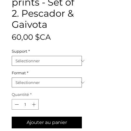
prints - Set of
2. Pescador &
Gaivota
Prix
60,00 $CA
Support
*
Format
*
Quantité
*
Ajouter au panier