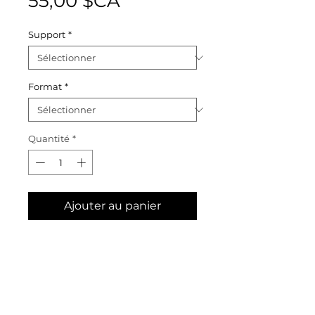
Prix
55,00 $CA
Support
*
Format
*
Quantité
*
Ajouter au panier